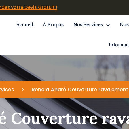
ez votre Devis Gratuit !
Accueil
A Propos
Nos Services
Nos
Informat
rvices
>
Renold André Couverture ravalement 
é Couverture ra