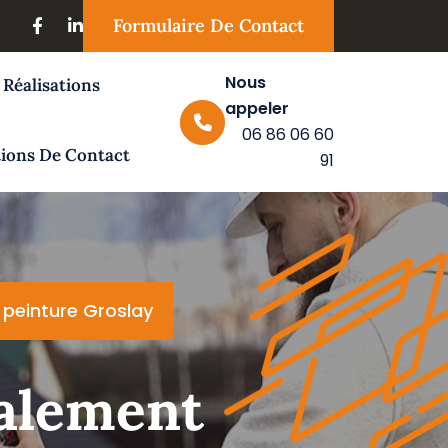
Formulaire De Contact
Nous
 Réalisations
appeler
06 86 06 60
ions De Contact
91
peinture Groslay
valement