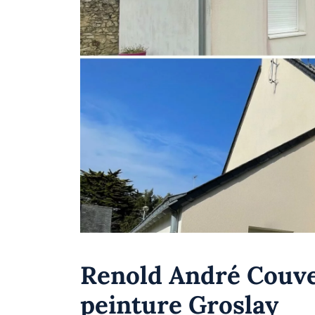
Renold André Couve
peinture Groslay